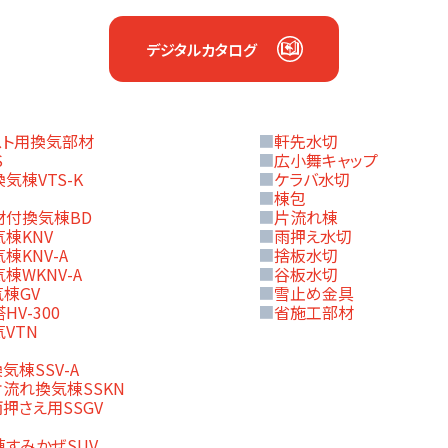
デジタルカタログ
スト用換気部材
■
軒先水切
S
■
広小舞キャップ
気棟VTS-K
■
ケラバ水切
■
棟包
材付換気棟BD
■
片流れ棟
棟KNV
■
雨押え水切
棟KNV-A
■
捨板水切
棟WKNV-A
■
谷板水切
棟GV
■
雪止め金具
V-300
■
省施工部材
VTN
用
気棟SSV-A
流れ換気棟SSKN
押さえ用SSGV
すみかぜSUV