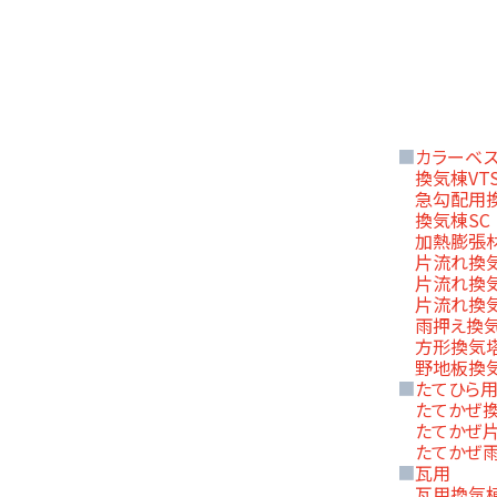
■
カラーベ
換気棟VT
急勾配用換
換気棟SC
加熱膨張
片流れ換気
片流れ換気
片流れ換気
雨押え換気
方形換気塔H
野地板換気
■
たてひら
たてかぜ換
たてかぜ片
たてかぜ雨
■
瓦用
瓦用換気棟